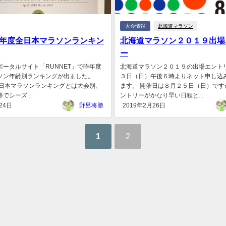
大会情報
北海道マラソン
年度全日本マラソンランキン
北海道マラソン２０１９出場
ー
ポータルサイト「RUNNET」で昨年度
北海道マラソン２０１９の出場エント
ソン年齢別ランキングが出ました。
３日（日）午後６時よりネット申し込
T全日本マラソンランキングとは大会別、
ます。 開催日は８月２５日（日）です
でシーズ...
ントリーがかなり早い日程と...
24日
野呂将勝
2019年2月26日
1
2