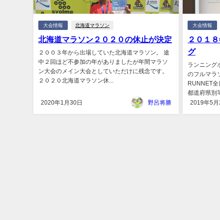
大会情報
北海道マラソン
大会情報
北海道マラソン２０２０の休止が決定
２０１８
グ
２００３年から出場していた北海道マラソン。 途
中２回ほど不参加の年がありましたが年間マラソ
ランニング
ン大会のメイン大会としていただけに残念です。
のフルマラ
２０２０北海道マラソン休...
RUNNE
都道府県別等
2020年1月30日
野呂将勝
2019年5月