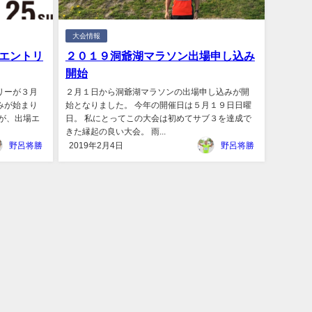
大会情報
エントリ
２０１９洞爺湖マラソン出場申し込み
開始
リーが３月
２月１日から洞爺湖マラソンの出場申し込みが開
みが始まり
始となりました。 今年の開催日は５月１９日日曜
が、出場エ
日。 私にとってこの大会は初めてサブ３を達成で
きた縁起の良い大会。 雨...
野呂将勝
2019年2月4日
野呂将勝