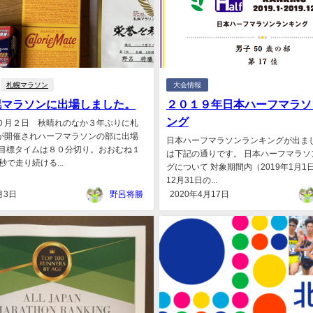
札幌マラソン
大会情報
札幌マラソンに出場しました。
２０１９年日本ハーフマラソ
ング
０月２日 秋晴れのなか３年ぶりに札
が開催されハーフマラソンの部に出場
日本ハーフマラソンランキングが出まし
 目標タイムは８０分切り。おおむね１
は下記の通りです。 日本ハーフマラソ
秒で走り続ける...
グについて 対象期間内（2019年1月1日
12月31日の...
月3日
野呂将勝
2020年4月17日