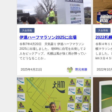
大会情報
大会情報
伊達ハーフマラソン2025に出場
2022
令和7年4月20日 天気曇り 伊達ハーフマラソン
令和４年１
2025に出場しました。 朝6時に自宅を出発して２
幌マラソン
人をピックアップ。 札幌は風が強く雨が降ってい
しました。
てどうなることか...
km３分４５
2025年4月21日
野呂将勝
2022年10