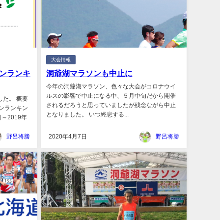
大会情報
ンランキ
洞爺湖マラソンも中止に
今年の洞爺湖マラソン、色々な大会がコロナウイ
ルスの影響で中止になる中、５月中旬だから開催
た。 概要
されるだろうと思っていましたが残念ながら中止
ンランキン
となりました。 いつ終息する...
～2019年
野呂将勝
2020年4月7日
野呂将勝