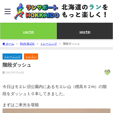
LINE予約
WEB予約
ホーム
RUN BLOG
トレーニング
階段ダッシュ
トレーニング
トレラン
階段ダッシュ
2017年7月14日
今日はモエレ沼公園内にあるモエレ山（標高６２m）の階
段をダッシュ１０本してきました。
まずはご来光を堪能