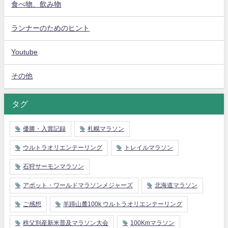
食べ物、飲み物
ランナーのためのヒント
Youtube
その他
タグ
優勝・入賞記録
札幌マラソン
ウルトラオリエンテーリング
トレイルマラソン
石狩サーモンマラソン
アボット・ワールドマラソンメジャーズ
北海道マラソン
ご感想
羊蹄山麓100k ウルトラオリエンテーリング
秩父別産新米普及マラソン大会
100Kmマラソン