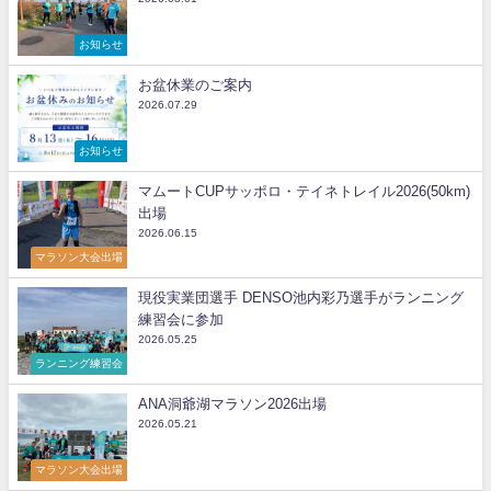
お知らせ
お盆休業のご案内
2026.07.29
お知らせ
マムートCUPサッポロ・テイネトレイル2026(50km)
出場
2026.06.15
マラソン大会出場
現役実業団選手 DENSO池内彩乃選手がランニング
練習会に参加
2026.05.25
ランニング練習会
ANA洞爺湖マラソン2026出場
2026.05.21
マラソン大会出場