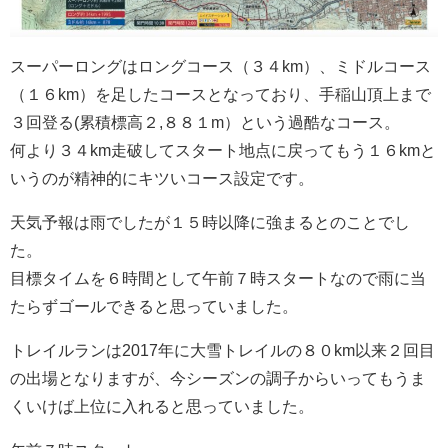
スーパーロングはロングコース（３４km）、ミドルコース
（１６km）を足したコースとなっており、手稲山頂上まで
３回登る(累積標高２,８８１m）という過酷なコース。
何より３４km走破してスタート地点に戻ってもう１６kmと
いうのが精神的にキツいコース設定です。
天気予報は雨でしたが１５時以降に強まるとのことでし
た。
目標タイムを６時間として午前７時スタートなので雨に当
たらずゴールできると思っていました。
トレイルランは2017年に大雪トレイルの８０km以来２回目
の出場となりますが、今シーズンの調子からいってもうま
くいけば上位に入れると思っていました。