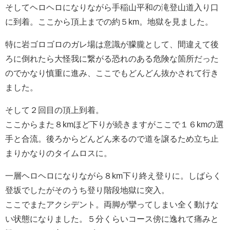
そしてヘロヘロになりながら手稲山平和の滝登山道入り口
に到着。ここから頂上までの約５km。地獄を見ました。
特に岩ゴロゴロのガレ場は意識が朦朧として、間違えて後
ろに倒れたら大怪我に繋がる恐れのある危険な箇所だった
のでかなり慎重に進み、ここでもどんどん抜かされて行き
ました。
そして２回目の頂上到着。
ここからまた８kmほど下りが続きますがここで１６kmの選
手と合流。後ろからどんどん来るので道を譲るため立ち止
まりかなりのタイムロスに。
一層ヘロヘロになりながら８km下り終え登りに。しばらく
登坂でしたがそのうち登り階段地獄に突入。
ここでまたアクシデント。両脚が攣ってしまい全く動けな
い状態になりました。５分くらいコース傍に逸れて痛みと