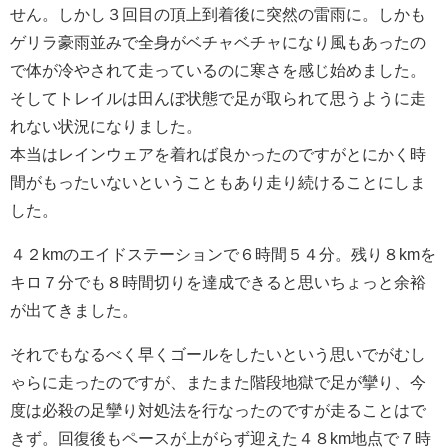
せん。しかし３回目の頂上到着後に突然の雷雨に。しかも
ゲリラ豪雨並みで全身がベチャベチャになり風もあったの
で体が冷やされて走っているのに寒さを感じ始めました。
そしてトレイルは田んぼ状態で足が取られて思うように走
れない状況になりました。
本当はレインウェアを着れば良かったのですがとにかく時
間がもったいないということもあり走り続けることにしま
した。
４２kmのエイドステーションで６時間５４分。残り８kmを
キロ７分でも８時間切りを達成できると思いちょっと余裕
が出てきました。
それでもなるべく早くゴールをしたいという思いでがむし
ゃらに走ったのですが、またまた階段地獄で足が攣り、今
度は必殺の足攣り対処法を行なったのですが走ることはで
きず。回復後もペースが上がらず迎えた４８km地点で７時