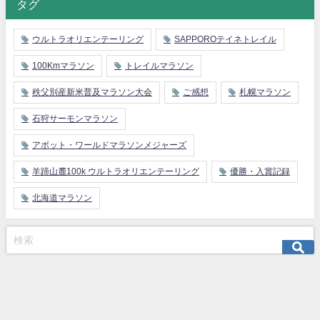
タグ
ウルトラオリエンテーリング
SAPPOROテイネトレイル
100Kmマラソン
トレイルマラソン
秩父別産新米普及マラソン大会
ご感想
札幌マラソン
石狩サーモンマラソン
アボット・ワールドマラソンメジャーズ
羊蹄山麓100k ウルトラオリエンテーリング
優勝・入賞記録
北海道マラソン