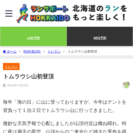
LINE予約
WEB予約
ホーム
RUN BLOG
トレラン
トムラウシ山初登頂
トレラン
トムラウシ山初登頂
2014年7月22日
毎年「海の日」に山に登っておりますが、今年はテントを
背負って１泊２日でトムラウシ山に行ってきました。
微妙な天気予報で心配しましたが山頂付近は概ね晴れ。特
に夜は満天の星空、山頂からのご来光など雄大な景色を堪