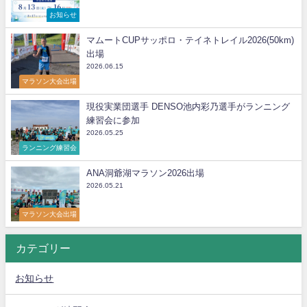
お知らせ
マムートCUPサッポロ・テイネトレイル2026(50km)
出場
2026.06.15
マラソン大会出場
現役実業団選手 DENSO池内彩乃選手がランニング
練習会に参加
2026.05.25
ランニング練習会
ANA洞爺湖マラソン2026出場
2026.05.21
マラソン大会出場
カテゴリー
お知らせ