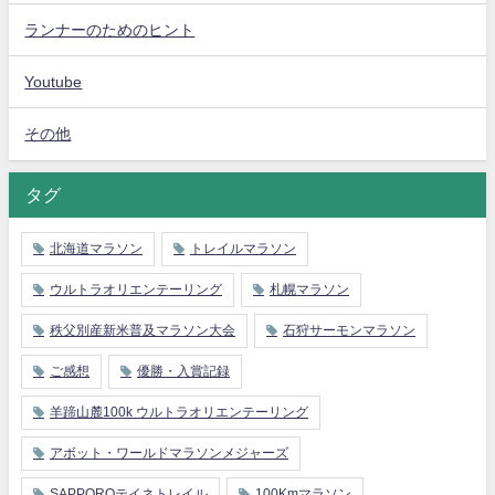
ランナーのためのヒント
Youtube
その他
タグ
北海道マラソン
トレイルマラソン
ウルトラオリエンテーリング
札幌マラソン
秩父別産新米普及マラソン大会
石狩サーモンマラソン
ご感想
優勝・入賞記録
羊蹄山麓100k ウルトラオリエンテーリング
アボット・ワールドマラソンメジャーズ
SAPPOROテイネトレイル
100Kmマラソン